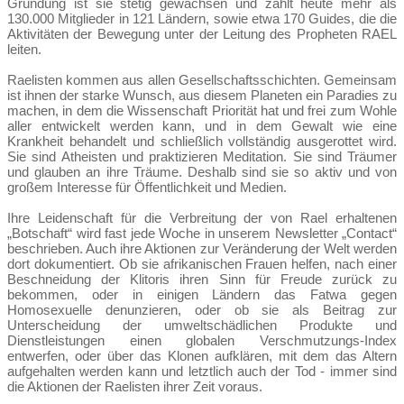
Gründung ist sie stetig gewachsen und zählt heute mehr als
130.000 Mitglieder in 121 Ländern, sowie etwa 170 Guides, die die
Aktivitäten der Bewegung unter der Leitung des Propheten RAEL
leiten.
Raelisten kommen aus allen Gesellschaftsschichten. Gemeinsam
ist ihnen der starke Wunsch, aus diesem Planeten ein Paradies zu
machen, in dem die Wissenschaft Priorität hat und frei zum Wohle
aller entwickelt werden kann, und in dem Gewalt wie eine
Krankheit behandelt und schließlich vollständig ausgerottet wird.
Sie sind Atheisten und praktizieren Meditation. Sie sind Träumer
und glauben an ihre Träume. Deshalb sind sie so aktiv und von
großem Interesse für Öffentlichkeit und Medien.
Ihre Leidenschaft für die Verbreitung der von Rael erhaltenen
„Botschaft“ wird fast jede Woche in unserem Newsletter „Contact“
beschrieben. Auch ihre Aktionen zur Veränderung der Welt werden
dort dokumentiert. Ob sie afrikanischen Frauen helfen, nach einer
Beschneidung der Klitoris ihren Sinn für Freude zurück zu
bekommen, oder in einigen Ländern das Fatwa gegen
Homosexuelle denunzieren, oder ob sie als Beitrag zur
Unterscheidung der umweltschädlichen Produkte und
Dienstleistungen einen globalen Verschmutzungs-Index
entwerfen, oder über das Klonen aufklären, mit dem das Altern
aufgehalten werden kann und letztlich auch der Tod - immer sind
die Aktionen der Raelisten ihrer Zeit voraus.