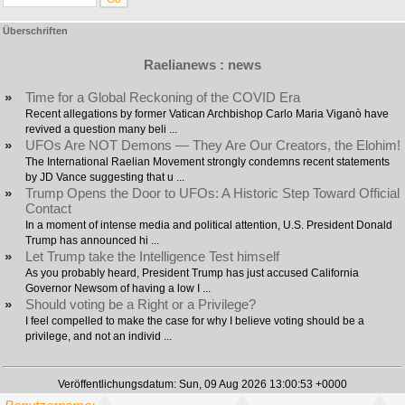
Überschriften
Raelianews : news
»
Time for a Global Reckoning of the COVID Era
Recent allegations by former Vatican Archbishop Carlo Maria Viganò have
revived a question many beli ...
»
UFOs Are NOT Demons — They Are Our Creators, the Elohim!
The International Raelian Movement strongly condemns recent statements
by JD Vance suggesting that u ...
»
Trump Opens the Door to UFOs: A Historic Step Toward Official
Contact
In a moment of intense media and political attention, U.S. President Donald
Trump has announced hi ...
»
Let Trump take the Intelligence Test himself
As you probably heard, President Trump has just accused California
Governor Newsom of having a low I ...
»
Should voting be a Right or a Privilege?
I feel compelled to make the case for why I believe voting should be a
privilege, and not an individ ...
Veröffentlichungsdatum: Sun, 09 Aug 2026 13:00:53 +0000